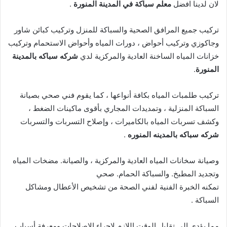
لان لدينا افضل
معلم سباكة في المدينة المنورة
.
تركيب جميع المرافق الصحية والسباكة للمنزل وتركيب كبائن شاور
وجاكوزي وتركيب أحواض ، دورات المياه وأحواض الاستحمام وتركيب
خزانات المياه الساخنة العادية والمركزية لدي
شركه سباكه بالمدينة
المنورة
.
تركيب طلمبات المياه بكافة أنواعها ، كما يقوم فني صحي بصيانة
السباكة المنزلية ، وتمديدات المجاري بأقوى ماكينات الضغط ،
وكشف تسربات المياه بالكاميرات ، وإصلاح التسربات والتسربات
شركه سباكه بالمدينه المنوره
.
وصيانة سخانات المياه العادية والمركزية ، والصيانة. مضخات المياه
وتجديد المطبخ. والسباكة الحمام. صحي
تمكنه الخبرة الفنية لفني الصحة من تشخيص الأعطال ومشاكل
السباكة .
مما يؤدي إلى تقليل الوقت اللازم لإجراء الإصلاحات ومعرفة أسباب