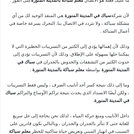
ما عليك فعله هو الاتصال
معلم سباكة بالمدينة المنورة
على الفور .
لأن شركة
سباك في المدينة المنورة
هي المنقذ الوحيد لك من أي
مشكلة سباكة ، ولا تتردد في الاتصال بنا. التحرك بسرعة خاصة في
أعمال السباكة .
وذلك لأن إهمالها يؤدي إلى الكثير من التسريبات الخطيرة التي لا
يمكننا حلها بسهولة على الإطلاق. وذلك لأن التسريبات تؤدي إلى
حدوث الكثير من التشققات والخدوش بالجدران في
سباك في
المدينة المنورة
بواسطة
معلم سباكة بالمدينة المنورة
.
وما إلى ذلك نتيجة كسر أحد أنابيب الصرف ، وليس فقط التسريبات
، ولكن أيضًا الانسداد الذي يحدث نتيجة تراكم الأوساخ والتراكم
سباك
في المدينة المنورة
.
داخل الأنابيب ومنع حركة المياه ، لذلك نحن بحاجة إلى حل سريع
للغاية حتى لا نتأثر بالجدران والجدران ، وبالتالي نكون قادرين على
التسبب في انهيار المبنى وتعريض حياة ساكنيه للخطر
معلم سباكة