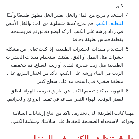
كبير.
استخدام مزيج من الماء والخل: يعتبر الخل مطهرًا طبيعيًا وآمنًا
لتنظيف الكنب
. قم بمزج كمية متساوية من الماء والخل الأبيض
في رذاذ ورشه على الكنب. اتركه لبضع دقائق ثم قم بمسحه
بقطعة قماش نظيفة وجافة.
استخدام مبيدات الحشرات الطبيعية: إذا كنت تعاني من مشكلة
حشرات مثل القمل أو البق، يمكنك استخدام مبيدات الحشرات
الطبيعية مثل زيت شجرة الشاي أو زيت النعناع. قم بتخفيف
الزيت في الماء ورشه على الكنب. تأكد من اختبار المزيج على
منطقة صغيرة قبل استخدامه على سطح كبير.
التهوية: يمكنك تعقيم الكنب عن طريق تعريضه للهواء الطلق
لبعض الوقت. الهواء النقي يساعد في تقليل الروائح والجراثيم.
مهما كانت الطريقة التي تختارها، تأكد من اتباع إرشادات السلامة
وقواعد الاستخدام الصحيحة للحفاظ على سلامتك وسلامة الكنب.
طرق تنظيف الكنب في المنزل