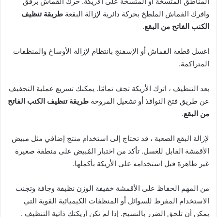
المناطق المتسخة أو المتسخة على الأريكة. حرك القماش برفق
وافرك القماش الملطخ بحركة دائرية لإزالة البقعة
طريقة تنظيف
الكنب الفاتح من البقع
.
اغسل قطعة القماش أو الإسفنج بانتظام لإزالة الأوساخ والمنظفات
المتراكمة.
بعد التنظيف ، اترك الأريكة تجف تمامًا. يمكنك تسريع عملية التجفيف
عن طريق فتح النوافذ أو تشغيل المروحة
طريقة تنظيف الكنب الفاتح
من البقع
.
لإزالة البقع الصعبة ، قد تحتاج إلى استخدام منتج إضافي مثل مبيض
الأقمشة القابل للغسل. تأكد من اختبار المُبيض على منطقة صغيرة
غير ظاهرة قبل استخدامه على الأريكة بأكملها.
من المهم الحفاظ على الأقمشة خفيفة الوزن نظيفة وجافة وتجنب
الاستخدام المفرط للسوائل أو المنظفات الكيميائية القوية التي
يمكن أن تلحق الضرر بالنسيج. إذا لم تكن أريكتك ذاتية التنظيف .