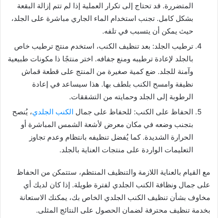
المتضررة. قد تحتاج إلى تكرار العملية إذا لم تتم إزالة البقعة
بشكل كامل. تجنب استخدام الماء الجاري مباشرة على الجلد،
حيث يمكن أن يتسبب في تلفه.
ترطيب الجلد: بعد تنظيف الكنب، استخدم منتج ترطيب خاص
بالجلد لإعادة ترطيبه ومنع جفافه. اختر منتجًا ذا مكونات طبيعية
وآمنة للجلد. ضع كمية صغيرة من المنتج على قطعة قماش
نظيفة وامسح الكنب بلطف بها. هذا سيساعد في إعادة
الرطوبة إلى الجلد وحمايته من التشققات.
الحفاظ على الكنب: للحفاظ على جمال
الكنب الجلدي
، يُنصح
بتجنب وضعه في مكان معرض لأشعة الشمس المباشرة أو
الحرارة الشديدة. كما يُفضل تنظيفه بانتظام وعدم تجاوز
التعليمات الواردة على منتجات العناية بالجلد.
مع القيام بالعناية اللازمة والتنظيف المنتظم، ستتمكن من الحفاظ
على جمال ونظافة الكنب الجلدي لفترة طويلة. إذا كان لديك أي
مخاوف بشأن تنظيف الكنب الجلدي الخاص بك، يمكنك الاستعانة
بخدمة تنظيف محترفة لضمان الحصول على النتائج المثلى.